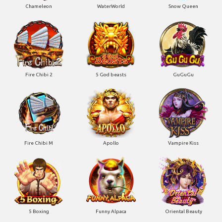
Chameleon
WaterWorld
Snow Queen
Fire Chibi 2
5 God beasts
GuGuGu
Fire Chibi M
Apollo
Vampire Kiss
5 Boxing
Funny Alpaca
Oriental Beauty