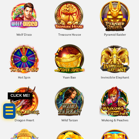
Wolf Disco
Treasure House
Pyramid Raider
Hot Spin
Yuan Bao
Invincible Elephant
CLICK ME!
Dragon Heart
Wild Tarzan
Wukong & Peaches