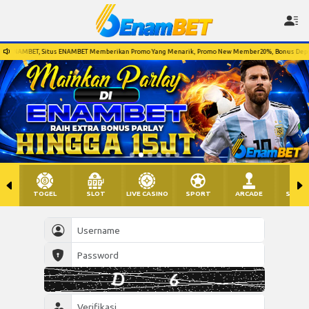
AMBET Memberikan Promo Yang Menarik, Promo New Member20%, Bonus Deposit Harian10%, Bonus Rol
TOGEL
SLOT
LIVE CASINO
SPORT
ARCADE
SABU