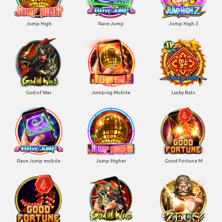
Jump High
Rave Jump
Jump High 2
God of War
Jumping Mobile
Lucky Bats
Rave Jump mobile
Jump Higher
Good Fortune M