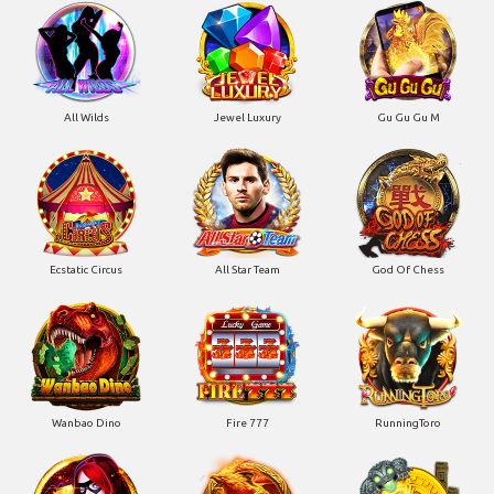
All Wilds
Jewel Luxury
Gu Gu Gu M
Ecstatic Circus
All Star Team
God Of Chess
Wanbao Dino
Fire 777
RunningToro