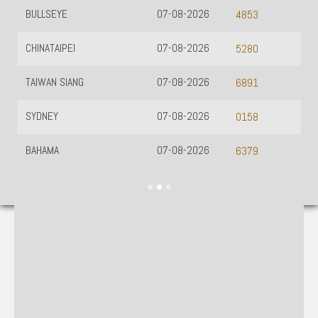
BULLSEYE
07-08-2026
4853
CHINATAIPEI
07-08-2026
5280
TAIWAN SIANG
07-08-2026
6891
SYDNEY
07-08-2026
0158
BAHAMA
07-08-2026
6379