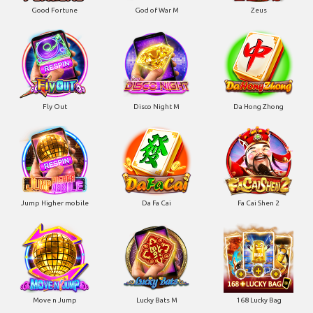
Good Fortune
God of War M
Zeus
Fly Out
Disco Night M
Da Hong Zhong
Jump Higher mobile
Da Fa Cai
Fa Cai Shen 2
Move n Jump
Lucky Bats M
168 Lucky Bag