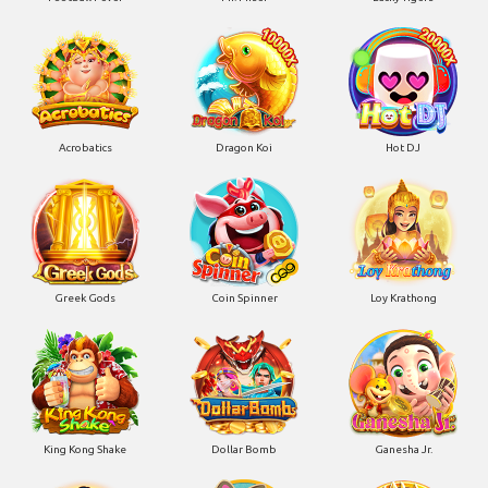
Acrobatics
Dragon Koi
Hot DJ
Greek Gods
Coin Spinner
Loy Krathong
King Kong Shake
Dollar Bomb
Ganesha Jr.