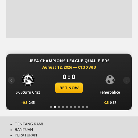
UEFA CHAMPIONS LEAGUE QUALIFIERS
August 12, 2026 — 01:30 WIB
0 : 0
Previous
Next
BET NOW
SK Sturm Graz
Fenerbahce
-0.5
0.95
0.5
0.87
TENTANG KAMI
BANTUAN
PERATURAN