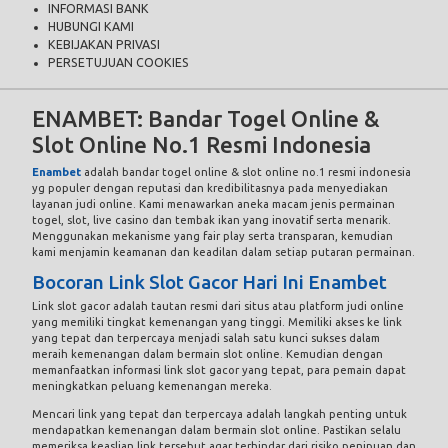
INFORMASI BANK
HUBUNGI KAMI
KEBIJAKAN PRIVASI
PERSETUJUAN COOKIES
ENAMBET: Bandar Togel Online &
Slot Online No.1 Resmi Indonesia
Enambet
adalah bandar togel online & slot online no.1 resmi indonesia
yg populer dengan reputasi dan kredibilitasnya pada menyediakan
layanan judi online. Kami menawarkan aneka macam jenis permainan
togel, slot, live casino dan tembak ikan yang inovatif serta menarik.
Menggunakan mekanisme yang fair play serta transparan, kemudian
kami menjamin keamanan dan keadilan dalam setiap putaran permainan.
Bocoran Link Slot Gacor Hari Ini Enambet
Link slot gacor adalah tautan resmi dari situs atau platform judi online
yang memiliki tingkat kemenangan yang tinggi. Memiliki akses ke link
yang tepat dan terpercaya menjadi salah satu kunci sukses dalam
meraih kemenangan dalam bermain slot online. Kemudian dengan
memanfaatkan informasi link slot gacor yang tepat, para pemain dapat
meningkatkan peluang kemenangan mereka.
Mencari link yang tepat dan terpercaya adalah langkah penting untuk
mendapatkan kemenangan dalam bermain slot online. Pastikan selalu
memeriksa keaslian link tersebut agar terhindar dari risiko penipuan dan