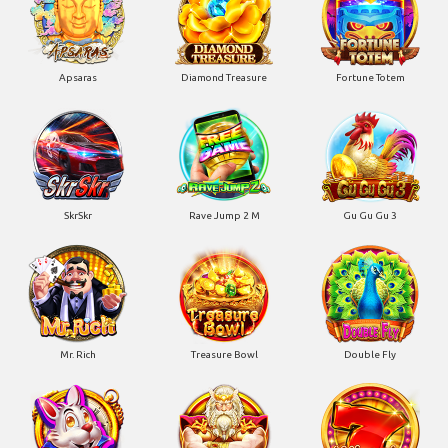
Apsaras
Diamond Treasure
Fortune Totem
SkrSkr
Rave Jump 2 M
Gu Gu Gu 3
Mr. Rich
Treasure Bowl
Double Fly