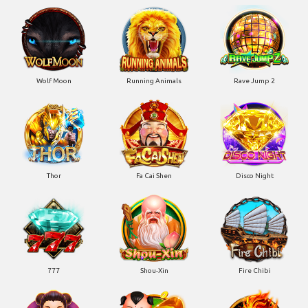
Wolf Moon
Running Animals
Rave Jump 2
Thor
Fa Cai Shen
Disco Night
777
Shou-Xin
Fire Chibi