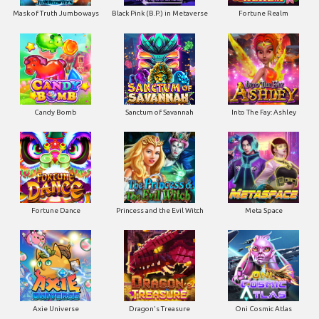
Mask of Truth Jumboways
Black Pink (B.P.) in Metaverse
Fortune Realm
Candy Bomb
Sanctum of Savannah
Into The Fay: Ashley
Fortune Dance
Princess and the Evil Witch
Meta Space
Axie Universe
Dragon's Treasure
Oni Cosmic Atlas