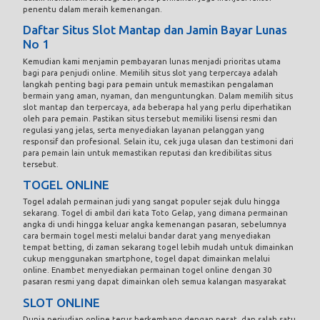
penentu dalam meraih kemenangan.
Daftar Situs Slot Mantap dan Jamin Bayar Lunas
No 1
Kemudian kami menjamin pembayaran lunas menjadi prioritas utama
bagi para penjudi online. Memilih situs slot yang terpercaya adalah
langkah penting bagi para pemain untuk memastikan pengalaman
bermain yang aman, nyaman, dan menguntungkan. Dalam memilih situs
slot mantap dan terpercaya, ada beberapa hal yang perlu diperhatikan
oleh para pemain. Pastikan situs tersebut memiliki lisensi resmi dan
regulasi yang jelas, serta menyediakan layanan pelanggan yang
responsif dan profesional. Selain itu, cek juga ulasan dan testimoni dari
para pemain lain untuk memastikan reputasi dan kredibilitas situs
tersebut.
TOGEL ONLINE
Togel adalah permainan judi yang sangat populer sejak dulu hingga
sekarang. Togel di ambil dari kata Toto Gelap, yang dimana permainan
angka di undi hingga keluar angka kemenangan pasaran, sebelumnya
cara bermain togel mesti melalui bandar darat yang menyediakan
tempat betting, di zaman sekarang togel lebih mudah untuk dimainkan
cukup menggunakan smartphone, togel dapat dimainkan melalui
online. Enambet menyediakan permainan togel online dengan 30
pasaran resmi yang dapat dimainkan oleh semua kalangan masyarakat
SLOT ONLINE
Dunia perjudian online terus berkembang dengan pesat, dan salah satu