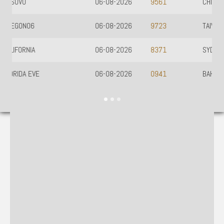
CHINATAIPEI
05-08-2026
2108
TAIWAN SIANG
05-08-2026
6422
SYDNEY
05-08-2026
6199
BAHAMA
05-08-2026
4810