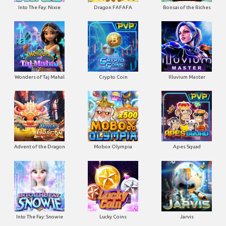
Into The Fay: Nixie
Dragon FAFAFA
Bonsai of the Riches
Wonders of Taj Mahal
Crypto Coin
Illuvium Master
Advent of the Dragon
Mobox Olympia
Apes Squad
Into The Fay: Snowie
Lucky Coins
Jarvis