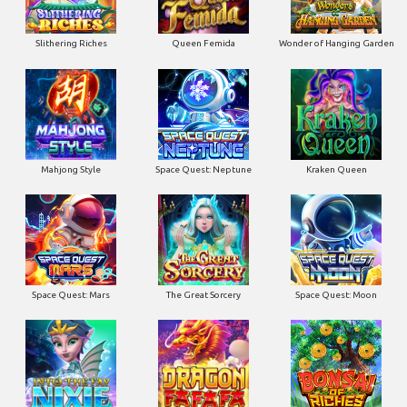
Slithering Riches
Queen Femida
Wonder of Hanging Garden
Mahjong Style
Space Quest: Neptune
Kraken Queen
Space Quest: Mars
The Great Sorcery
Space Quest: Moon